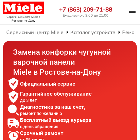
+7 (863) 209-71-88
Ежедневно с 9:00 до 21:00
Сервисный центр Miele
в
Ростове-на-Дону
Сервисный центр Miele
Каталог устройств
Ремонт
Замена конфорки чугунной
варочной панели
Miele в Ростове-на-Дону
Официальный сервис
Гарантийное обслуживание
до 3 лет
Диагностика за наш счет,
ремонт по желанию
Бесплатный выезд курьера
в день обращения
Срочный ремонт
от 35 минут