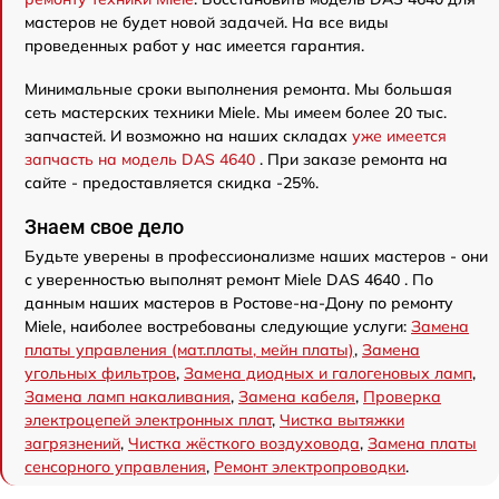
мастеров не будет новой задачей. На все виды
проведенных работ у нас имеется гарантия.
Минимальные сроки выполнения ремонта. Мы большая
сеть мастерских техники Miele. Мы имеем более 20 тыс.
запчастей. И возможно на наших складах
уже имеется
запчасть на модель DAS 4640
. При заказе ремонта на
сайте - предоставляется скидка -25%.
Знаем свое дело
Будьте уверены в профессионализме наших мастеров - они
с уверенностью выполнят ремонт Miele DAS 4640 . По
данным наших мастеров в Ростове-на-Дону по ремонту
Miele, наиболее востребованы следующие услуги:
Замена
платы управления (мат.платы, мейн платы)
,
Замена
угольных фильтров
,
Замена диодных и галогеновых ламп
,
Замена ламп накаливания
,
Замена кабеля
,
Проверка
электроцепей электронных плат
,
Чистка вытяжки
загрязнений
,
Чистка жёсткого воздуховода
,
Замена платы
сенсорного управления
,
Ремонт электропроводки
.